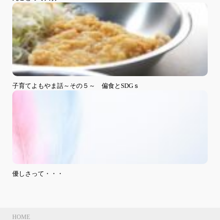
子育てよもやま話～その５～ 偏食とSDGｓ
優しさって・・・
HOME