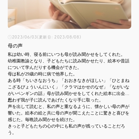
2023/06/03
(更新日: 2023/08/08)
母の声
私は幼い時、寝る前にいつも母が読み聞かせをしてくれた。
幼稚園教諭となり、子どもたちに読み聞かせたり、絵本や昔話
について学んだりする機会ができた。
母は私が29歳の時に病で他界した。
ある時「ちいさなおうち」「おおきなきがほしい」「ひとまね
こざるびょういんにいく」「クラマはかせのなぜ」「ながいな
がいペンギンの話」母が読み聞かせをしてくれた絵本に出会っ
た。
思わず我が子に読んであげたくなり手に取った。
声を出して読むと、私の声と重なるように、懐かしい母の声が
響いた。絵本の絵と共に母の声が聞こえたことに驚きと喜びを
感じた。毎晩読み聞かせを続けた。
きっと子どもたちの心の中にも私の声が残っていることだろ
う。